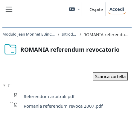
Vai al contenuto principale
Accedi
Ospite
Pannello laterale
Modulo Jean Monnet EUinCEE 2021 - 2022
Introduzione
ROMANIA referendum revocatorio
ROMANIA referendum revocatorio
Aggregazione dei criteri
Scarica cartella
Referendum arbitrali.pdf
Romania referendum revoca 2007.pdf