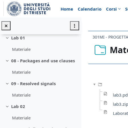
Vai al contenuto principale
Materiale
Home
Calendario
Corsi
S
07 - Subprograms
Minimizza
Materiale
301MI - PROGETTA
Lab 01
Minimizza
Mat
Materiale
08 - Packages and use clauses
Minimizza
Aggregazione de
Materiale
09 - Resolved signals
Minimizza
lab3.pd
Materiale
lab3.zi
Lab 02
Minimizza
Laborat
Materiale