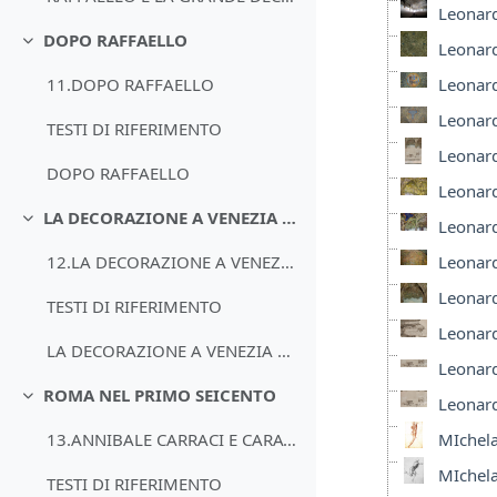
Leonard
DOPO RAFFAELLO
Leonard
Minimizza
Leonard
11.DOPO RAFFAELLO
Leonard
TESTI DI RIFERIMENTO
Leonard
DOPO RAFFAELLO
Leonard
LA DECORAZIONE A VENEZIA E NEL VENETO
Leonard
Minimizza
Leonard
12.LA DECORAZIONE A VENEZIA E NEL VENETO
Leonard
TESTI DI RIFERIMENTO
Leonard
LA DECORAZIONE A VENEZIA E NEL VENETO
Leonard
ROMA NEL PRIMO SEICENTO
Leonard
Minimizza
MIchela
13.ANNIBALE CARRACI E CARAVAGGIO
MIchela
TESTI DI RIFERIMENTO