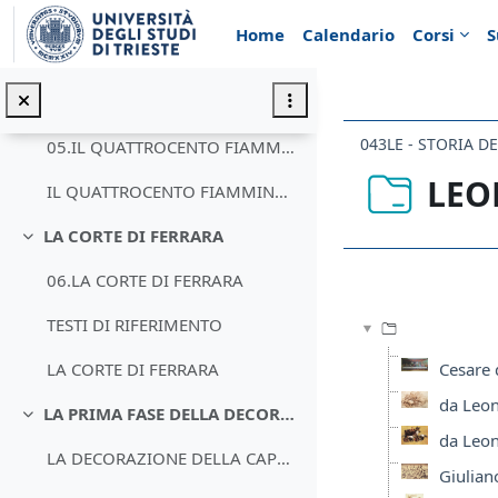
Vai al contenuto principale
TESTI DI RIFERIMENTO
Home
Calendario
Corsi
S
ANDREA MANTEGNA
IL QUATTROCENTO FIAMMINGO
Minimizza
043LE - STORIA D
05.IL QUATTROCENTO FIAMMINGO
LEO
IL QUATTROCENTO FIAMMINGO
LA CORTE DI FERRARA
Minimizza
Aggregazione de
06.LA CORTE DI FERRARA
TESTI DI RIFERIMENTO
Cesare 
LA CORTE DI FERRARA
da Leon
LA PRIMA FASE DELLA DECORAZIONE DELLA CAPPELLA SISTINA
Minimizza
da Leon
LA DECORAZIONE DELLA CAPPELLA SISTINA
Giulian