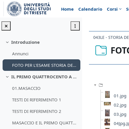
Vai al contenuto principale
Home
Calendario
Corsi
S
043LE - STORIA D
Introduzione
Minimizza
FOT
Annunci
FOTO PER L'ESAME STORIA DELL'ARTE MODERNA 2022-23
Aggregazione de
IL PRIMO QUATTROCENTO A FIRENZE
Minimizza
01.MASACCIO
01.jpg
TESTI DI RIFERIMENTO 1
02.jpg
TESTI DI RIFERIMENTO 2
03.jpg
MASACCIO E IL PRIMO QUATTROCENTO A FIRENZE
04Jpg.J