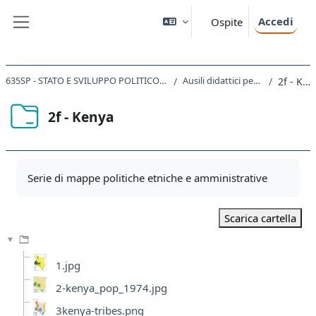
Vai al contenuto principale
Accedi
Ospite
Pannello laterale
635SP - STATO E SVILUPPO POLITICO IN AFRICA 2023
Ausili didattici per le lezioni
2f - Kenya
2f - Kenya
Aggregazione dei criteri
Serie di mappe politiche etniche e amministrative
Scarica cartella
1.jpg
2-kenya_pop_1974.jpg
3kenya-tribes.png