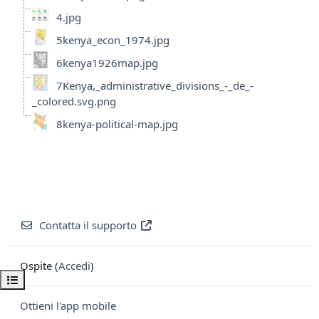
4.jpg
5kenya_econ_1974.jpg
6kenya1926map.jpg
7Kenya,_administrative_divisions_-_de_-
_colored.svg.png
8kenya-political-map.jpg
Contatta il supporto
Ospite (
Accedi
)
Apri indice del corso
Ottieni l'app mobile