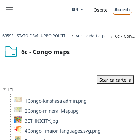
Vai al contenuto principale
Accedi
Ospite
Pannello laterale
635SP - STATO E SVILUPPO POLITICO IN AFRICA 2023
Ausili didattici per le lezioni
6c - Congo maps
6c - Congo maps
Aggregazione dei criteri
Scarica cartella
1Congo-kinshasa admin.png
2Congo-mineral Map.jpg
3ETHNICITY.jpg
4Congo,_major_languages.svg.png