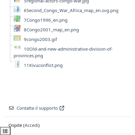
5regional-actors-congo-war.jpg
6Second_Congo_War_Africa_map_en.svg.png
7Congo1996_en.png
8Congo2001_map_en.png
9congo2003.gif
10Old-and-new-administrative-division-of-
provinces.png
11Kivuconflict.png
Contatta il supporto
Ospite (
Accedi
)
Apri indice del corso