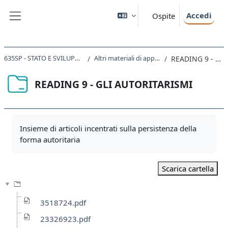
Vai al contenuto principale
Accedi
Ospite
Pannello laterale
635SP - STATO E SVILUPPO POLITICO IN AFRICA 2023
Altri materiali di approfondimento (facoltativi)
READING 9 - GLI AUTORITARISMI
READING 9 - GLI AUTORITARISMI
Aggregazione dei criteri
Insieme di articoli incentrati sulla persistenza della
forma autoritaria
Scarica cartella
3518724.pdf
23326923.pdf