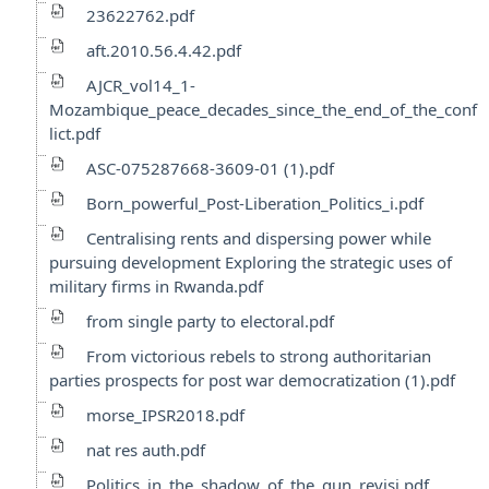
23622762.pdf
aft.2010.56.4.42.pdf
AJCR_vol14_1-
Mozambique_peace_decades_since_the_end_of_the_conf
lict.pdf
ASC-075287668-3609-01 (1).pdf
Born_powerful_Post-Liberation_Politics_i.pdf
Centralising rents and dispersing power while
pursuing development Exploring the strategic uses of
military firms in Rwanda.pdf
from single party to electoral.pdf
From victorious rebels to strong authoritarian
parties prospects for post war democratization (1).pdf
morse_IPSR2018.pdf
nat res auth.pdf
Politics_in_the_shadow_of_the_gun_revisi.pdf