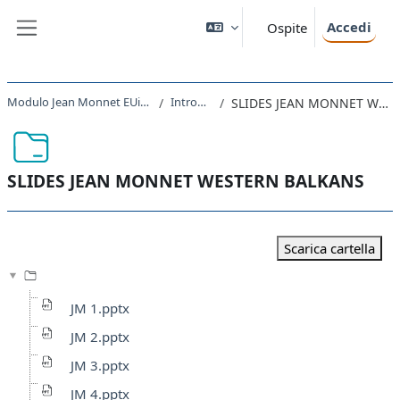
Vai al contenuto principale
Accedi
Ospite
Pannello laterale
Modulo Jean Monnet EUinCEE 2022 - 2023
Introduzione
SLIDES JEAN MONNET WESTERN BALKANS
SLIDES JEAN MONNET WESTERN BALKANS
Aggregazione dei criteri
Scarica cartella
JM 1.pptx
JM 2.pptx
JM 3.pptx
JM 4.pptx