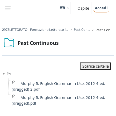
Vai al contenuto principale
Accedi
Ospite
Pannello laterale
2973LETTORATO - Formazione:Lettorato lingua inglese B1 2023
Past Continuous
Past Continuous
Past Continuous
Aggregazione dei criteri
Scarica cartella
Murphy R. English Grammar in Use. 2012 4-ed.
(dragged) 2.pdf
Murphy R. English Grammar in Use. 2012 4-ed.
(dragged).pdf