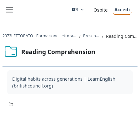
Vai al contenuto principale
Accedi
Ospite
Pannello laterale
2973LETTORATO - Formazione:Lettorato lingua inglese B1 2023
Present Simple
Reading Comprehension
Reading Comprehension
Aggregazione dei criteri
Digital habits across generations | LearnEnglish
(britishcouncil.org)