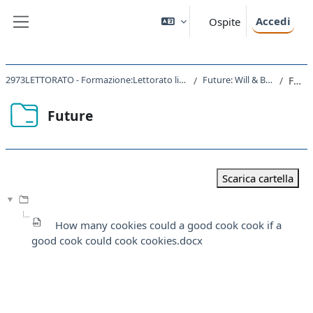
Vai al contenuto principale
Accedi
Ospite
Pannello laterale
2973LETTORATO - Formazione:Lettorato lingua inglese B1 2023
Future: Will & Be Going to
Future
Future
Aggregazione dei criteri
Scarica cartella
How many cookies could a good cook cook if a
good cook could cook cookies.docx