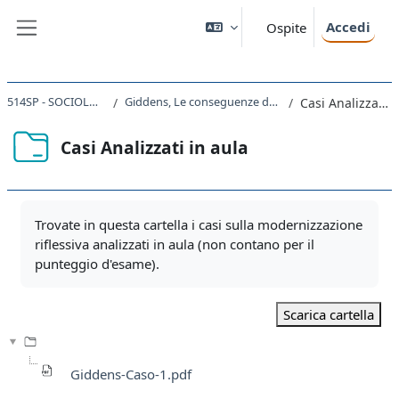
Vai al contenuto principale
Accedi
Ospite
Pannello laterale
514SP - SOCIOLOGIA 2024
Giddens, Le conseguenze della modernità
Casi Analizzati in aula
Casi Analizzati in aula
Aggregazione dei criteri
Trovate in questa cartella i casi sulla modernizzazione
riflessiva analizzati in aula (non contano per il
punteggio d'esame).
Scarica cartella
Giddens-Caso-1.pdf