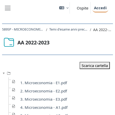
Vai al contenuto principale
Accedi
Ospite
Pannello laterale
589SP - MICROECONOMIA 2024
Temi d'esame anni precedenti
AA 2022-2023
AA 2022-2023
Aggregazione dei criteri
Scarica cartella
1. Microeconomia - E1.pdf
2. Microeconomia - E2.pdf
3. Microeconomia - E3.pdf
4. Microeconomia - A1.pdf