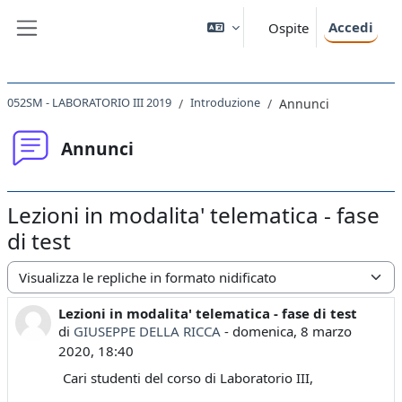
Vai al contenuto principale
Accedi
Ospite
Pannello laterale
052SM - LABORATORIO III 2019
Introduzione
Annunci
Annunci
Lezioni in modalita' telematica - fase
di test
Modalità visualizzazione
Lezioni in modalita' telematica - fase di test
Numero di risposte: 0
di
GIUSEPPE DELLA RICCA
-
domenica, 8 marzo
2020, 18:40
Cari studenti del corso di Laboratorio III,