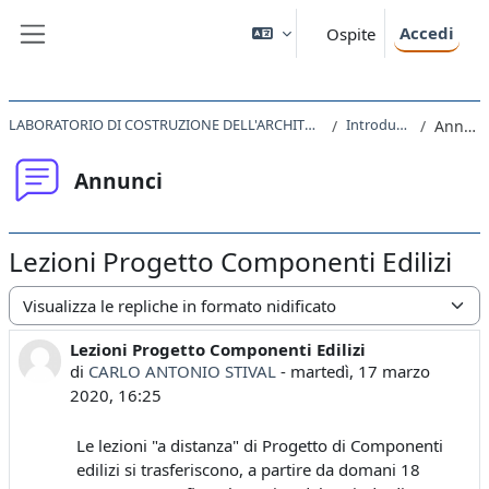
Vai al contenuto principale
Accedi
Ospite
Pannello laterale
LABORATORIO DI COSTRUZIONE DELL'ARCHITETTURA II 2020
Introduzione
Annunci
Annunci
Lezioni Progetto Componenti Edilizi
Modalità visualizzazione
Lezioni Progetto Componenti Edilizi
Numero di risposte: 0
di
CARLO ANTONIO STIVAL
-
martedì, 17 marzo
2020, 16:25
Le lezioni "a distanza" di Progetto di Componenti
edilizi si trasferiscono, a partire da domani 18