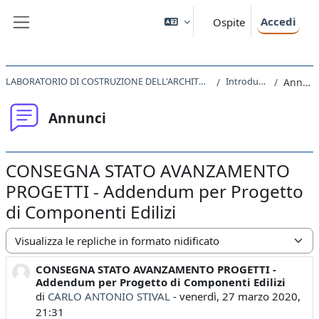
Vai al contenuto principale
Accedi
Ospite
Pannello laterale
LABORATORIO DI COSTRUZIONE DELL'ARCHITETTURA II 2020
Introduzione
Annunci
Annunci
CONSEGNA STATO AVANZAMENTO
PROGETTI - Addendum per Progetto
di Componenti Edilizi
Modalità visualizzazione
CONSEGNA STATO AVANZAMENTO PROGETTI -
Numero di risposte: 0
Addendum per Progetto di Componenti Edilizi
di
CARLO ANTONIO STIVAL
-
venerdì, 27 marzo 2020,
21:31