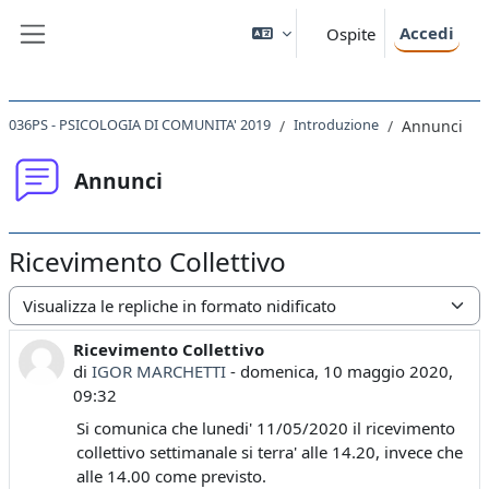
Vai al contenuto principale
Accedi
Ospite
Pannello laterale
036PS - PSICOLOGIA DI COMUNITA' 2019
Introduzione
Annunci
Annunci
Ricevimento Collettivo
Modalità visualizzazione
Ricevimento Collettivo
Numero di risposte: 0
di
IGOR MARCHETTI
-
domenica, 10 maggio 2020,
09:32
Si comunica che lunedi' 11/05/2020 il ricevimento
collettivo settimanale si terra' alle 14.20, invece che
alle 14.00 come previsto.