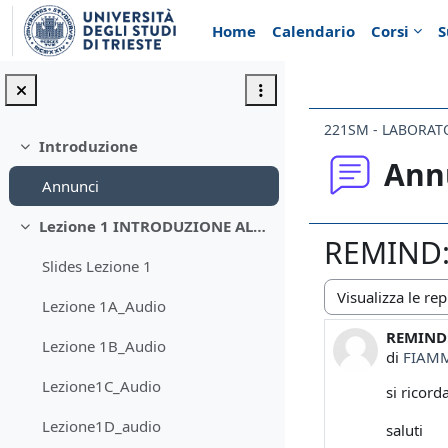
Vai al contenuto principale
Home
Calendario
Corsi
S
221SM - LABORAT
Introduzione
Minimizza
Ann
Annunci
Lezione 1 INTRODUZIONE ALLE COLTURE CELLULARI
Minimizza
REMIND:
Slides Lezione 1
Lezione 1A_Audio
Modalità visualiz
REMIND:
Numero d
Lezione 1B_Audio
di
FIAM
Lezione1C_Audio
si ricord
Lezione1D_audio
saluti