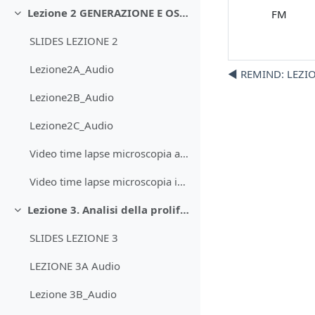
Lezione 2 GENERAZIONE E OSSERVAZIONE DI COLTURE CELLULARI
FM
Minimizza
SLIDES LEZIONE 2
Lezione2A_Audio
◀︎ REMIND: LEZ
Lezione2B_Audio
Lezione2C_Audio
Video time lapse microscopia a fluorescenza
Video time lapse microscopia intravitale (2 fotoni)
Lezione 3. Analisi della proliferazione di cellule in coltura
Minimizza
SLIDES LEZIONE 3
LEZIONE 3A Audio
Lezione 3B_Audio