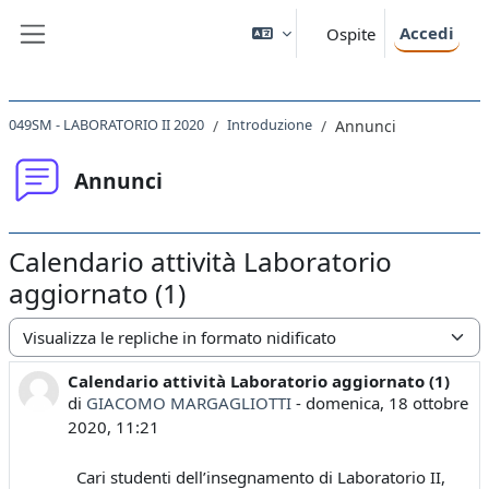
Vai al contenuto principale
Accedi
Ospite
Pannello laterale
049SM - LABORATORIO II 2020
Introduzione
Annunci
Annunci
Calendario attività Laboratorio
aggiornato (1)
Modalità visualizzazione
Calendario attività Laboratorio aggiornato (1)
Numero di risposte: 0
di
GIACOMO MARGAGLIOTTI
-
domenica, 18 ottobre
2020, 11:21
Cari studenti dell’insegnamento di Laboratorio II,