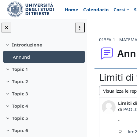
Vai al contenuto principale
Home
Calendario
Corsi
S
015FA-1 - MATEM
Introduzione
Minimizza
Ann
Annunci
Topic 1
Minimizza
Limiti di
Topic 2
Minimizza
Topic 3
Modalità visualiz
Minimizza
Limiti d
Numero d
Topic 4
Minimizza
di
PAOLO
Topic 5
-
Minimizza
Topic 6
lim2
Minimizza