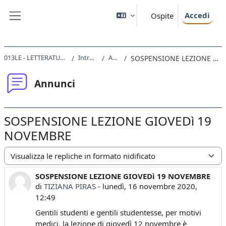
Vai al contenuto principale
Accedi
Ospite
Pannello laterale
013LE - LETTERATURA ITALIANA 2020
Introduzione
Annunci
SOSPENSIONE LEZIONE GIOVEDì 19 NOVEMBRE
Annunci
SOSPENSIONE LEZIONE GIOVEDì 19
NOVEMBRE
Modalità visualizzazione
SOSPENSIONE LEZIONE GIOVEDì 19 NOVEMBRE
Numero di risposte: 0
di
TIZIANA PIRAS
-
lunedì, 16 novembre 2020,
12:49
Gentili studenti e gentili studentesse, per motivi
medici, la lezione di giovedì 12 novembre è