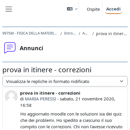
Vai al contenuto principale
Accedi
Ospite
Pannello laterale
997SM - FISICA DELLA MATERIA CONDENSATA I 2020
Introduction
Annunci
prova in itinere - correzioni
Annunci
prova in itinere - correzioni
Modalità visualizzazione
prova in itinere - correzioni
Numero di risposte: 0
di
MARIA PERESSI
-
sabato, 21 novembre 2020,
16:58
Ho aggiornato moodle con le soluzioni sia dei quiz
che dei problemi. Ho spedito a ciascuno il suo
compito con le correzioni. Chi non l'avesse ricevuto