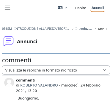
Vai al contenuto principale
Accedi
Ospite
Pannello laterale
051SM - INTRODUZIONE ALLA FISICA TEORICA 2019
Introduzione
Annunci
Annunci
commenti
Modalità visualizzazione
commenti
Numero di risposte: 0
di
ROBERTO VALANDRO
-
mercoledì, 24 febbraio
2021, 13:20
Buongiorno,