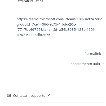
letteratura latina:
https://teams.microsoft.com/l/team/19%3ad2a7d8cd
groupId=7ce44066-ac75-4fbd-a20c-
f7717bc49725&tenantId=a54b3635-128c-460f-
b967-6ded8df82e75
Permalink
spostamento aula →
Contatta il supporto