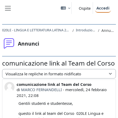
Vai al contenuto principale
Accedi
Ospite
Pannello laterale
020LE - LINGUA E LETTERATURA LATINA 2020
Introduzione
Annunci
Annunci
comunicazione link al Team del Corso
Modalità visualizzazione
comunicazione link al Team del Corso
Numero di risposte: 0
di
MARCO FERNANDELLI
-
mercoledì, 24 febbraio
2021, 22:08
Gentili studenti e studentesse,
questo il link al team del Corso
020LE Lingua e