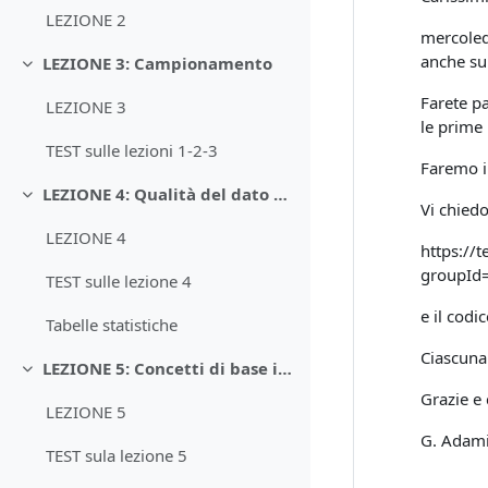
LEZIONE 2
mercoledì
anche su
LEZIONE 3: Campionamento
Minimizza
Farete p
LEZIONE 3
le prime 
TEST sulle lezioni 1-2-3
Faremo in
LEZIONE 4: Qualità del dato analitico
Minimizza
Vi chied
LEZIONE 4
https:/
groupId
TEST sulle lezione 4
e il codi
Tabelle statistiche
Ciascuna
LEZIONE 5: Concetti di base in CA
Minimizza
Grazie e 
LEZIONE 5
G. Adam
TEST sula lezione 5