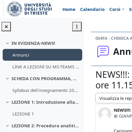
Vai al contenuto principale
Home
Calendario
Corsi
S
004FA - CHIMICA 
IN EVIDENZA-NEWS!
Minimizza
Ann
Annunci
LINK A LEZIONI SU MS-TEAMS CHIMICA ANALITICA 2021
NEWS!!!:
SCHEDA CON PROGRAMMA, OBIETTIVI FORMATIVI, TESTI E ORARI
Minimizza
ore 11.1
Syllabus dell'insegnamento 2020-21
Modalità visualiz
LEZIONE 1: Introduzione alla Chimica Analitica
Minimizza
NEWS!!!:
Numero d
LEZIONE 1
di
GIANP
LEZIONE 2: Procedura analitica e scelta del metodo
Minimizza
Carissimi