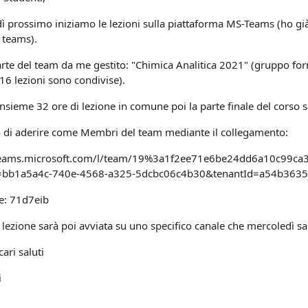
 prossimo iniziamo le lezioni sulla piattaforma MS-Teams (ho già 
 teams).
arte del team da me gestito: "Chimica Analitica 2021" (gruppo for
16 lezioni sono condivise).
sieme 32 ore di lezione in comune poi la parte finale del corso sa
o di aderire come Membri del team mediante il collegamento:
/teams.microsoft.com/l/team/19%3a1f2ee71e6be24dd6a10c99ca3
=bb1a5a4c-740e-4568-a325-5dcbc06c4b30&tenantId=a54b3635
ce: 71d7eib
 lezione sarà poi avviata su uno specifico canale che mercoledì 
cari saluti
i