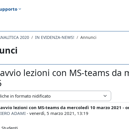
upporto
ANALITICA 2020
IN EVIDENZA-NEWS!
Annunci
unci
 avvio lezioni con MS-teams da 
5
zazione
 avvio lezioni con MS-teams da mercoledì 10 marzo 2021 - o
i risposte: 0
IERO ADAMI
-
venerdì, 5 marzo 2021, 13:19
 Studenti,