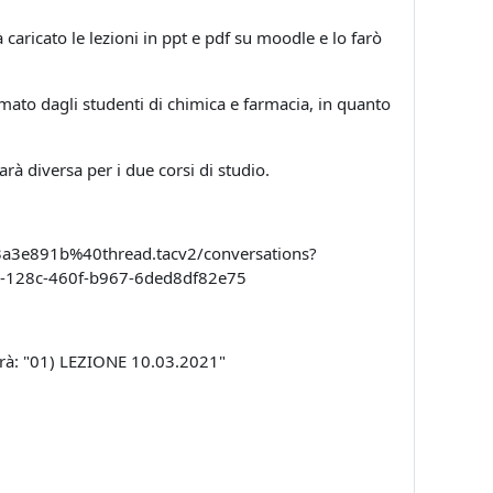
caricato le lezioni in ppt e pdf su moodle e lo farò
mato dagli studenti di chimica e farmacia, in quanto
rà diversa per i due corsi di studio.
a3e891b%40thread.tacv2/conversations?
-128c-460f-b967-6ded8df82e75
sarà: "01) LEZIONE 10.03.2021"