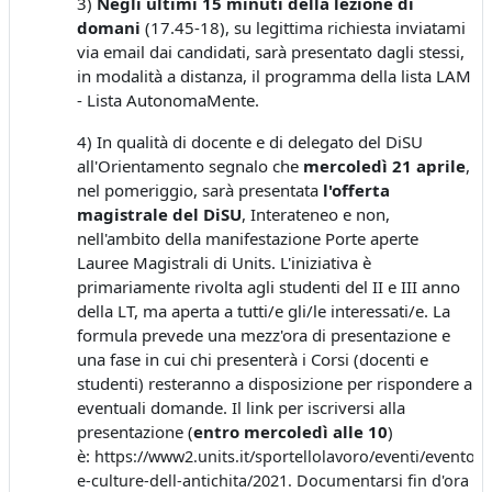
3)
Negli ultimi 15 minuti della lezione di
domani
(17.45-18), su legittima richiesta inviatami
via email dai candidati, sarà presentato dagli stessi,
in modalità a distanza, il programma della lista LAM
- Lista AutonomaMente.
4) In qualità di docente e di delegato del DiSU
all'Orientamento segnalo che
mercoledì 21 aprile
,
nel pomeriggio, sarà presentata
l'offerta
magistrale del DiSU
, Interateneo e non,
nell'ambito della manifestazione Porte aperte
Lauree Magistrali di Units. L'iniziativa è
primariamente rivolta agli studenti del II e III anno
della LT, ma aperta a tutti/e gli/le interessati/e. La
formula prevede una mezz'ora di presentazione e
una fase in cui chi presenterà i Corsi (docenti e
studenti) resteranno a disposizione per rispondere a
eventuali domande. Il link per iscriversi alla
presentazione (
entro mercoledì alle 10
)
è:
https://www2.units.it/sportellolavoro/eventi/evento/
e-culture-dell-antichita/2021. Documentarsi fin d'ora