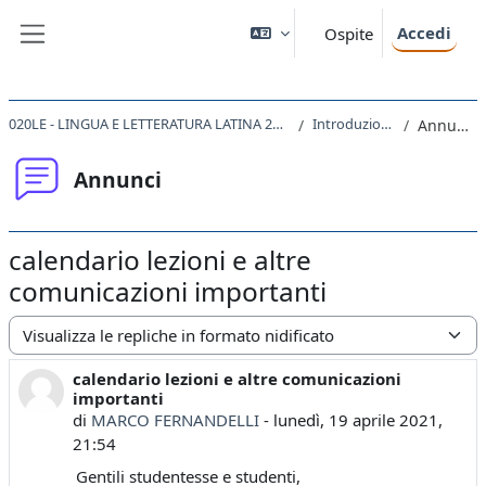
Vai al contenuto principale
Accedi
Ospite
Pannello laterale
020LE - LINGUA E LETTERATURA LATINA 2020
Introduzione
Annunci
Annunci
calendario lezioni e altre
comunicazioni importanti
Modalità visualizzazione
calendario lezioni e altre comunicazioni
Numero di risposte: 0
importanti
di
MARCO FERNANDELLI
-
lunedì, 19 aprile 2021,
21:54
Gentili studentesse e studenti,