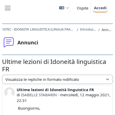
Vai al contenuto principale
Accedi
Ospite
Pannello laterale
107EC - IDONEITA' LINGUISTICA (LINGUA FRANCESE) 2020
Introduzione
Annunci
Annunci
Ultime lezioni di Idoneità linguistica
FR
Modalità visualizzazione
Ultime lezioni di Idoneità linguistica FR
Numero di risposte: 0
di
ISABELLE STABARIN
-
mercoledì, 12 maggio 2021,
22:31
Buongiorno,