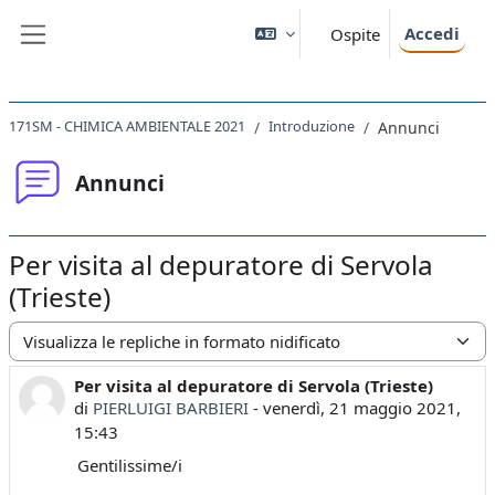
Vai al contenuto principale
Accedi
Ospite
Pannello laterale
171SM - CHIMICA AMBIENTALE 2021
Introduzione
Annunci
Annunci
Per visita al depuratore di Servola
(Trieste)
Modalità visualizzazione
Per visita al depuratore di Servola (Trieste)
Numero di risposte: 0
di
PIERLUIGI BARBIERI
-
venerdì, 21 maggio 2021,
15:43
Gentilissime/i