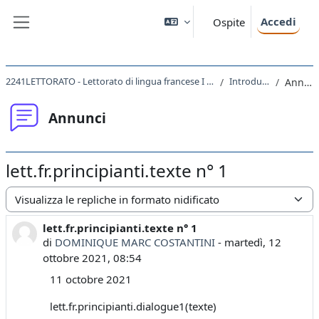
Vai al contenuto principale
Accedi
Ospite
Pannello laterale
2241LETTORATO - Lettorato di lingua francese I principianti 2021
Introduzione
Annunci
Annunci
lett.fr.principianti.texte n° 1
Modalità visualizzazione
lett.fr.principianti.texte n° 1
Numero di risposte: 0
di
DOMINIQUE MARC COSTANTINI
-
martedì, 12
ottobre 2021, 08:54
11 octobre 2021
lett.fr.principianti.dialogue1(texte)