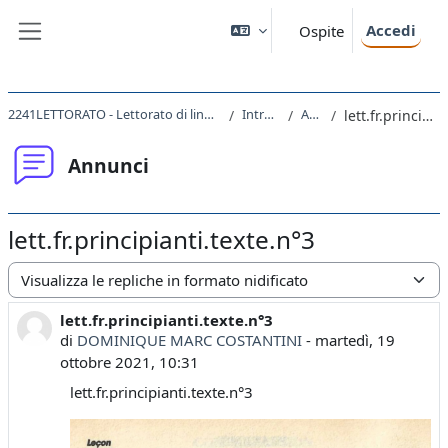
Vai al contenuto principale
Accedi
Ospite
Pannello laterale
2241LETTORATO - Lettorato di lingua francese I principianti 2021
Introduzione
Annunci
lett.fr.principianti.texte.n°3
Annunci
lett.fr.principianti.texte.n°3
Modalità visualizzazione
lett.fr.principianti.texte.n°3
Numero di risposte: 0
di
DOMINIQUE MARC COSTANTINI
-
martedì, 19
ottobre 2021, 10:31
lett.fr.principianti.texte.n°3