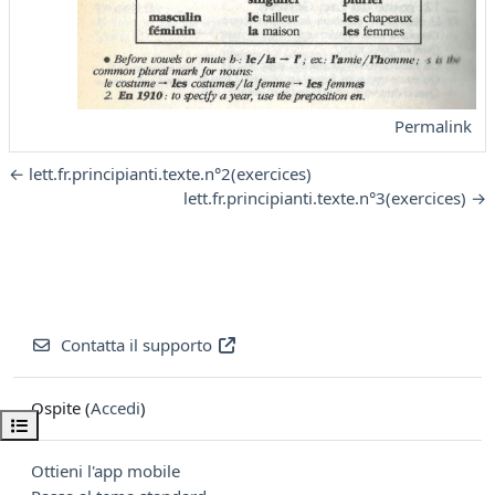
Permalink
← lett.fr.principianti.texte.n°2(exercices)
lett.fr.principianti.texte.n°3(exercices) →
Contatta il supporto
Ospite (
Accedi
)
Apri indice del corso
Ottieni l'app mobile