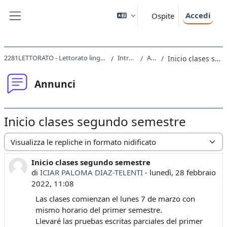
Vai al contenuto principale
Accedi
Ospite
Pannello laterale
2281LETTORATO - Lettorato lingua spagnola 1 principianti 2021
Introduzione
Annunci
Inicio clases segundo semestre
Annunci
Inicio clases segundo semestre
Modalità visualizzazione
Inicio clases segundo semestre
Numero di risposte: 0
di
ICIAR PALOMA DIAZ-TELENTI
-
lunedì, 28 febbraio
2022, 11:08
Las clases comienzan el lunes 7 de marzo con
mismo horario del primer semestre.
Llevaré las pruebas escritas parciales del primer