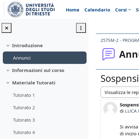
Vai al contenuto principale
Home
Calendario
Corsi
S
Introduzione
Minimizza
Ann
Annunci
Informazioni sul corso
Minimizza
Sospensi
Materiale Tutorati
Minimizza
Tutorato 1
Modalità visualiz
Sospensi
Numero d
Tutorato 2
di
LUCA
Tutorato 3
Si avvisa
Tutorato 4
di inizio 