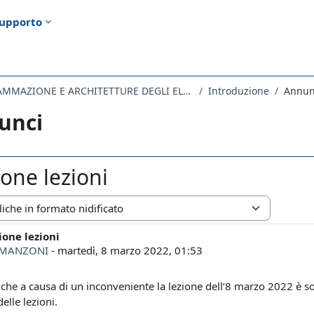
upporto
257SM-2 - PROGRAMMAZIONE E ARCHITETTURE DEGLI ELABORATORI - mod. B 2021
Introduzione
Annun
unci
one lezioni
zazione
one lezioni
i risposte: 0
 MANZONI
-
martedì, 8 marzo 2022, 01:53
 che a causa di un inconveniente la lezione dell’8 marzo 2022 è s
delle lezioni.