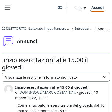
Vai al contenuto principale
Accedi
Ospite
Pannello laterale
2243LETTORATO - Lettorato lingua francese II 2021
Introduzione
Annunci
Annunci
Inizio esercitazioni alle 15.00 il
giovedì
Modalità visualizzazione
Inizio esercitazioni alle 15.00 il giovedì
Numero di risposte: 0
di
DOMINIQUE MARC COSTANTINI
-
giovedì, 10
marzo 2022, 12:11
Come anticipato le esercitazioni del giovedì, dal 10
marzo, inizieranno alle 15.00.