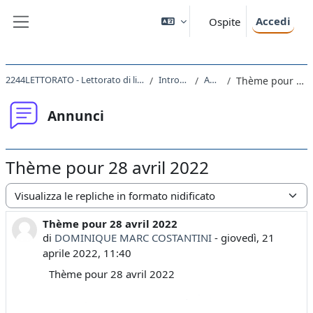
Vai al contenuto principale
Accedi
Ospite
Pannello laterale
2244LETTORATO - Lettorato di lingua francese III 2021
Introduzione
Annunci
Thème pour 28 avril 2022
Annunci
Thème pour 28 avril 2022
Modalità visualizzazione
Thème pour 28 avril 2022
Numero di risposte: 0
di
DOMINIQUE MARC COSTANTINI
-
giovedì, 21
aprile 2022, 11:40
Thème pour 28 avril 2022