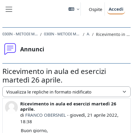
Vai al contenuto principale
Accedi
Ospite
Pannello laterale
030IN - METODI MATEMATICI PER L'INGEGNERIA 2021
030IN - METODI MATEMATICI PER L'INGEGNERIA 2020-2021
Annunci
Ricevimento in aula ed esercizi martedì 26 aprile.
Annunci
Ricevimento in aula ed esercizi
martedì 26 aprile.
Modalità visualizzazione
Ricevimento in aula ed esercizi martedì 26
Numero di risposte: 0
aprile.
di
FRANCO OBERSNEL
-
giovedì, 21 aprile 2022,
18:38
Buon giorno,