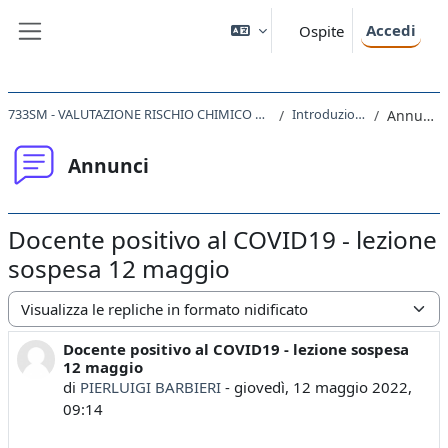
Vai al contenuto principale
Accedi
Ospite
Pannello laterale
733SM - VALUTAZIONE RISCHIO CHIMICO 2021
Introduzione
Annunci
Annunci
Docente positivo al COVID19 - lezione
sospesa 12 maggio
Modalità visualizzazione
Docente positivo al COVID19 - lezione sospesa
Numero di risposte: 0
12 maggio
di
PIERLUIGI BARBIERI
-
giovedì, 12 maggio 2022,
09:14