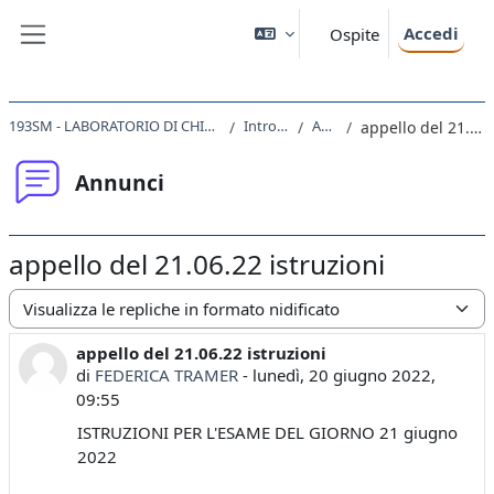
Vai al contenuto principale
Accedi
Ospite
Pannello laterale
193SM - LABORATORIO DI CHIMICA E BIOCHIMICA 2020
Introduzione
Annunci
appello del 21.06.22 istruzioni
Annunci
appello del 21.06.22 istruzioni
Modalità visualizzazione
appello del 21.06.22 istruzioni
Numero di risposte: 0
di
FEDERICA TRAMER
-
lunedì, 20 giugno 2022,
09:55
ISTRUZIONI PER L'ESAME DEL GIORNO 21 giugno
2022