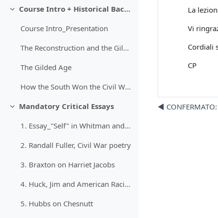
Course Intro + Historical Background
La lezio
Minimizza
Vi ringra
Course Intro_Presentation
Cordiali s
The Reconstruction and the Gilded Age_Presentation
CP
The Gilded Age
How the South Won the Civil War
Mandatory Critical Essays
◀︎ CONFERMATO: l
Minimizza
1. Essay_"Self" in Whitman and Dickinson
2. Randall Fuller, Civil War poetry
3. Braxton on Harriet Jacobs
4. Huck, Jim and American Racial Discourse
5. Hubbs on Chesnutt