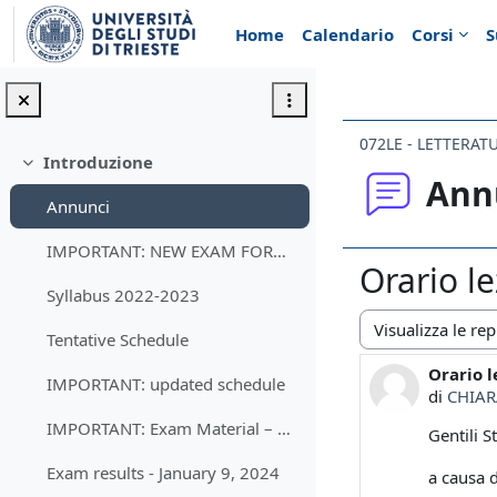
Vai al contenuto principale
Home
Calendario
Corsi
S
072LE - LETTERA
Introduzione
Minimizza
Ann
Annunci
IMPORTANT: NEW EXAM FORMAT (Winter 2024 session)
Orario l
Syllabus 2022-2023
Tentative Schedule
Modalità visualiz
Orario 
Numero d
IMPORTANT: updated schedule
di
CHIAR
IMPORTANT: Exam Material – Recap
Gentili S
Exam results - January 9, 2024
a causa d