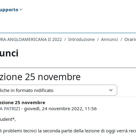
upporto
TURA ANGLOAMERICANA II 2022
Introduzione
Annunci
Orari
unci
ezione 25 novembre
zazione
lezione 25 novembre
i risposte: 0
A PATRIZI
-
giovedì, 24 novembre 2022, 11:56
tudent*,
i problemi tecnici la seconda parte della lezione di oggi verrà r