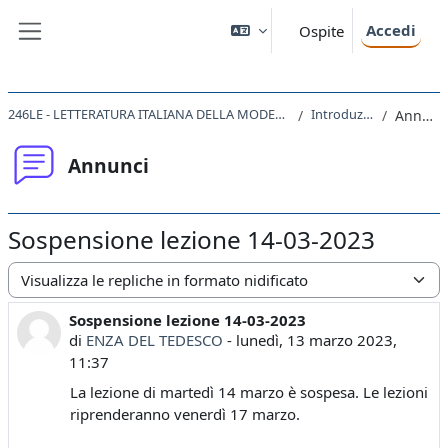
Vai al contenuto principale
Accedi
Ospite
Pannello laterale
246LE - LETTERATURA ITALIANA DELLA MODERNITA' 2022
Introduzione
Annunci
Annunci
Sospensione lezione 14-03-2023
Modalità visualizzazione
Sospensione lezione 14-03-2023
Numero di risposte: 0
di
ENZA DEL TEDESCO
-
lunedì, 13 marzo 2023,
11:37
La lezione di martedì 14 marzo è sospesa. Le lezioni
riprenderanno venerdì 17 marzo.