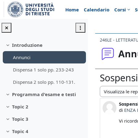
Vai al contenuto principale
Home
Calendario
Corsi
S
246LE - LETTERAT
Introduzione
Minimizza
Ann
Annunci
Dispensa 1 solo pp. 233-243
Sospensi
Dispensa 2 solo pp. 110-131.
Programma d'esame e testi
Modalità visualiz
Minimizza
Sospensi
Numero d
Topic 2
Minimizza
di
ENZA 
Topic 3
Vi ricord
Minimizza
Topic 4
Minimizza