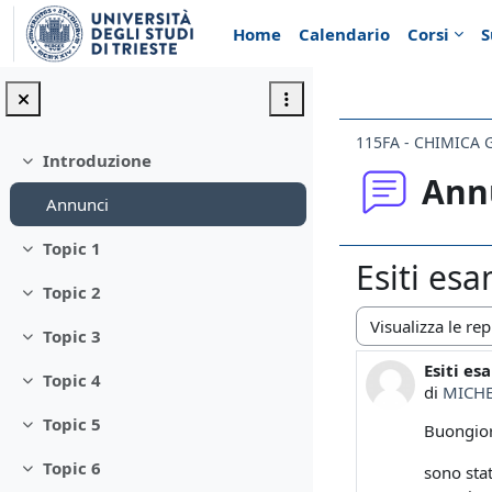
Vai al contenuto principale
Home
Calendario
Corsi
S
115FA - CHIMICA
Introduzione
Minimizza
Ann
Annunci
Topic 1
Minimizza
Esiti esa
Topic 2
Minimizza
Topic 3
Modalità visualiz
Minimizza
Esiti es
Numero d
Topic 4
Minimizza
di
MICH
Topic 5
Buongio
Minimizza
Topic 6
sono stat
Minimizza