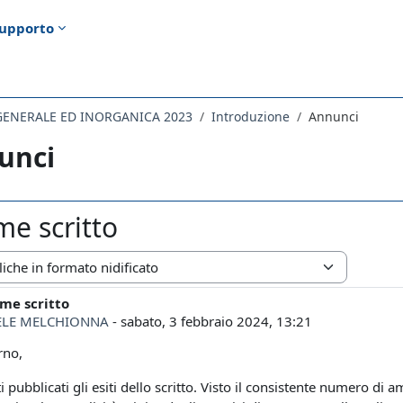
upporto
 GENERALE ED INORGANICA 2023
Introduzione
Annunci
unci
me scritto
zazione
ame scritto
i risposte: 0
ELE MELCHIONNA
-
sabato, 3 febbraio 2024, 13:21
rno,
i pubblicati gli esiti dello scritto. Visto il consistente numero d