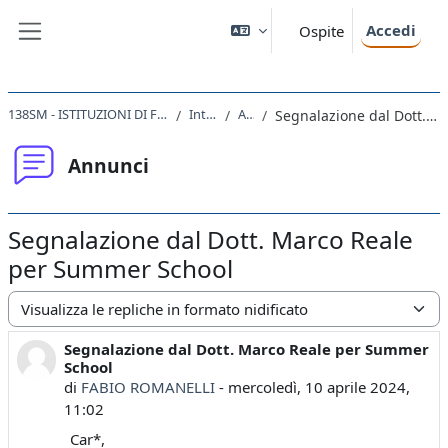
Vai al contenuto principale
Accedi
Ospite
Pannello laterale
138SM - ISTITUZIONI DI FISICA PER IL SISTEMA TERRA 2023
Introduzione
Annunci
Segnalazione dal Dott. Marco Reale per Summer School
Annunci
Segnalazione dal Dott. Marco Reale
per Summer School
Modalità visualizzazione
Segnalazione dal Dott. Marco Reale per Summer
Numero di risposte: 0
School
di
FABIO ROMANELLI
-
mercoledì, 10 aprile 2024,
11:02
Car*,