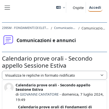
Vai al contenuto principale
Accedi
Ospite
Pannello laterale
239SM - FONDAMENTI DI ELETTRODINAMICA 2023
Comunicazioni e annunci
Comunicazioni e annunci
Comunicazioni e annunci
Calendario prove orali - Secondo
appello Sessione Estiva
Modalità visualizzazione
Calendario prove orali - Secondo appello
Numero di risposte: 0
Sessione Estiva
di
GIOVANNI CANTATORE
-
domenica, 7 luglio 2024,
19:49
Calendario prove orali di Fondamenti di