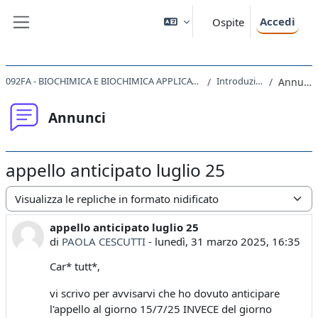
Vai al contenuto principale
Accedi
Ospite
Pannello laterale
092FA - BIOCHIMICA E BIOCHIMICA APPLICATA I 2022
Introduzione
Annunci
Annunci
appello anticipato luglio 25
Modalità visualizzazione
appello anticipato luglio 25
Numero di risposte: 0
di
PAOLA CESCUTTI
-
lunedì, 31 marzo 2025, 16:35
Car* tutt*,
vi scrivo per avvisarvi che ho dovuto anticipare
l'appello al giorno 15/7/25 INVECE del giorno