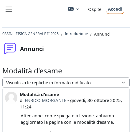
Vai al contenuto principale
Accedi
Ospite
Pannello laterale
038IN - FISICA GENERALE II 2025
Introduzione
Annunci
Annunci
Modalità d'esame
Modalità visualizzazione
Modalità d'esame
Numero di risposte: 0
di
ENRICO MORGANTE
-
giovedì, 30 ottobre 2025,
11:24
Attenzione: come spiegato a lezione, abbiamo
aggiornato la pagina con le modalità d'esame.