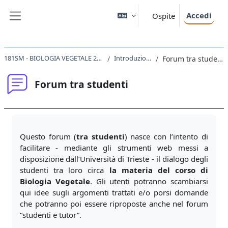
Vai al contenuto principale
Accedi
Ospite
Pannello laterale
181SM - BIOLOGIA VEGETALE 2020
Introduzione
Forum tra studenti
Forum tra studenti
Aggregazione dei criteri
Questo forum (
tra studenti
) nasce con l’intento di
facilitare - mediante gli strumenti web messi a
disposizione dall’Università di Trieste - il dialogo degli
studenti tra loro circa
la materia del corso di
Biologia Vegetale
. Gli utenti potranno scambiarsi
qui idee sugli argomenti trattati e/o porsi domande
che potranno poi essere riproposte anche nel forum
“studenti e tutor”.