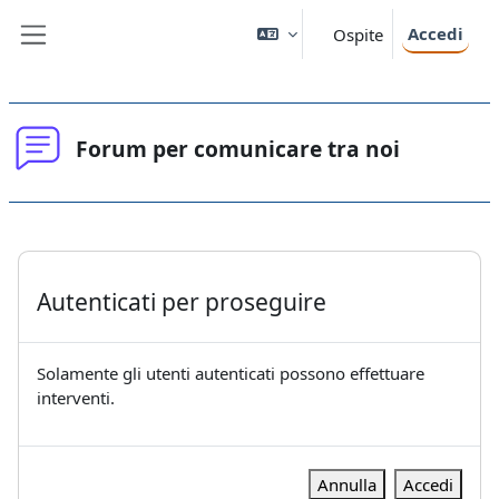
Vai al contenuto principale
Accedi
Ospite
Pannello laterale
Forum per comunicare tra noi
Aggregazione dei criteri
Autenticati per proseguire
Solamente gli utenti autenticati possono effettuare
interventi.
Annulla
Accedi