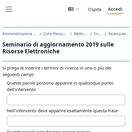
Vai al contenuto principale
Accedi
Ospite
Pannello laterale
Amministrazione Centrale
Corsi Personale T-A
Biblioteche
Forum
Ricerca avanzata
Seminario di aggiornamento 2019 sulle
Risorse Elettroniche
Si prega di inserire i termini di ricerca in uno o più dei
seguenti campi:
Queste parole possono apparire in qualunque punto
dell'intervento
Nell'intervento deve apparire esattamente questa frase
Queste parole non devono essere incluse