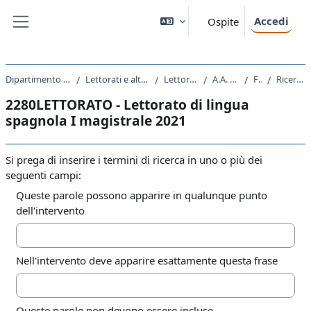
Vai al contenuto principale
Accedi
Ospite
Pannello laterale
Dipartimento di Studi Umanistici
Lettorati e altre attivita' didattiche
Lettorati - Lettorati
A.A. 2021 - 2022
Forum
Ricerca avanzata
2280LETTORATO - Lettorato di lingua
spagnola I magistrale 2021
Si prega di inserire i termini di ricerca in uno o più dei
seguenti campi:
Queste parole possono apparire in qualunque punto
dell'intervento
Nell'intervento deve apparire esattamente questa frase
Queste parole non devono essere incluse