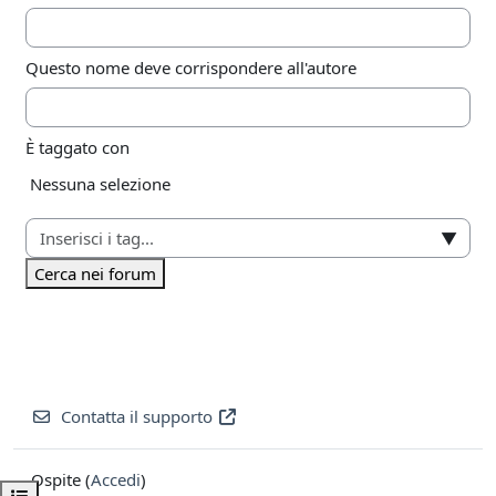
Questo nome deve corrispondere all'autore
È taggato con
Elementi selezionati:
Nessuna selezione
▼
Cerca nei forum
Contatta il supporto
Ospite (
Accedi
)
Apri indice del corso