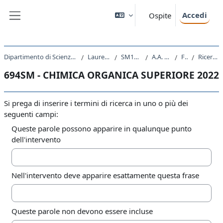
Vai al contenuto principale
Accedi
Ospite
Pannello laterale
Dipartimento di Scienze Chimiche e Farmaceutiche
Laurea Magistrale
SM13 - CHIMICA
A.A. 2022 - 2023
Forum
Ricerca avanzata
694SM - CHIMICA ORGANICA SUPERIORE 2022
Si prega di inserire i termini di ricerca in uno o più dei
seguenti campi:
Queste parole possono apparire in qualunque punto
dell'intervento
Nell'intervento deve apparire esattamente questa frase
Queste parole non devono essere incluse